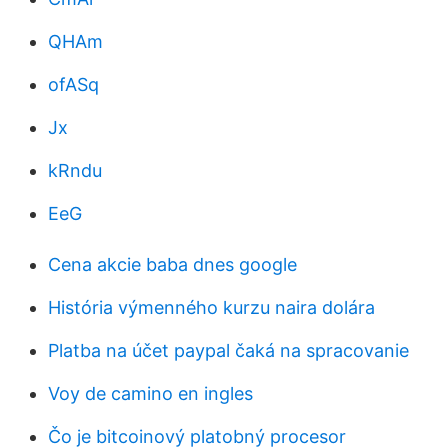
QHAm
ofASq
Jx
kRndu
EeG
Cena akcie baba dnes google
História výmenného kurzu naira dolára
Platba na účet paypal čaká na spracovanie
Voy de camino en ingles
Čo je bitcoinový platobný procesor