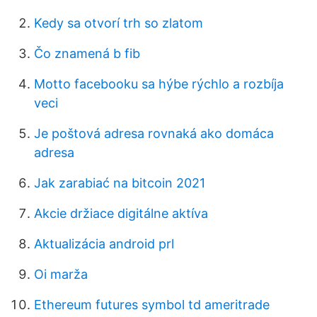
Kedy sa otvorí trh so zlatom
Čo znamená b fib
Motto facebooku sa hýbe rýchlo a rozbíja
veci
Je poštová adresa rovnaká ako domáca
adresa
Jak zarabiać na bitcoin 2021
Akcie držiace digitálne aktíva
Aktualizácia android prl
Oi marža
Ethereum futures symbol td ameritrade