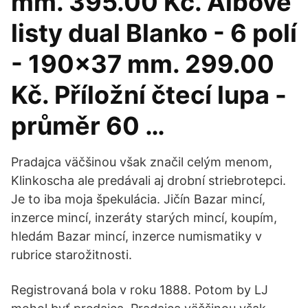
mm. 395.00 Kč. Albové
listy dual Blanko - 6 polí
- 190x37 mm. 299.00
Kč. Příložní čtecí lupa -
průměr 60 …
Pradajca väčšinou však značil celým menom,
Klinkoscha ale predávali aj drobní striebrotepci.
Je to iba moja špekulácia. Jičín Bazar mincí,
inzerce mincí, inzeráty starých mincí, koupím,
hledám Bazar mincí, inzerce numismatiky v
rubrice starožitnosti.
Registrovaná bola v roku 1888. Potom by LJ