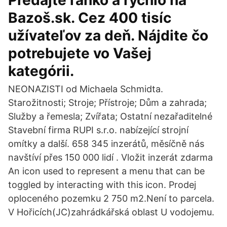
Predajte ľahko a rýchlo na
Bazoš.sk. Cez 400 tisíc
užívateľov za deň. Nájdite čo
potrebujete vo Vašej
kategórii.
NEONAZISTI od Michaela Schmidta.
Starožitnosti; Stroje; Přístroje; Dům a zahrada;
Služby a řemesla; Zvířata; Ostatní nezařaditelné
Stavební firma RUPI s.r.o. nabízející strojní
omítky a další. 658 345 inzerátů, měsíčně nás
navštíví přes 150 000 lidí . Vložit inzerát zdarma
An icon used to represent a menu that can be
toggled by interacting with this icon. Prodej
oploceného pozemku 2 750 m2.Není to parcela.
V Hořicích(JC)zahrádkářská oblast U vodojemu.