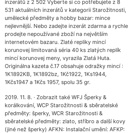
inzerátů z 2 502 Vyberte si co potřebujete z 8
531 aktuálních inzerátů v kategorii Starožitnosti,
umělecké předměty a hobby bazar: mince
nejlevnější. Nebo zadejte inzerát zdarma a rychle
prodejte nepoužívané zboží na největším
internetovém bazaru. Zlaté repliky mincí
korunovej limitovaná séria 40 ks zlatých replík
mincí korunovej meny, vyrazila Zlatá Huta.
Originálna kazeta č.17 obsahuje odražky mincí :
1K1892KB, 1K1892bz, 1Kč1922, 1Ks1944,
1Kčs1947 a 1Kčs 1957, spolu 35 gr.
2019. 11. 8. · Zobrazit také WFJ Šperky &
korálkování, WCP Starožitnosti & sběratelské
předměty: šperky, WCR Starožitnosti &
sběratelské předměty: zlato, stříbro a další kovy
(jiné než šperky) AFKN: Instalační umění: AFKP: