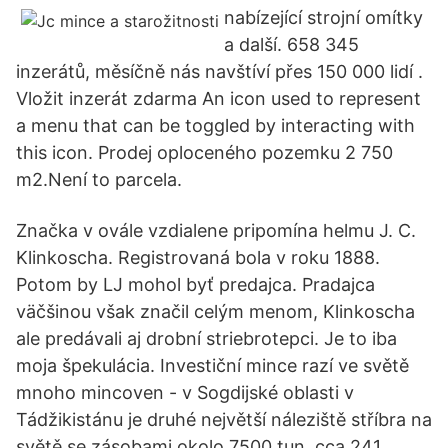
nabízející strojní omítky
a další. 658 345
inzerátů, měsíčně nás navštíví přes 150 000 lidí .
Vložit inzerát zdarma An icon used to represent
a menu that can be toggled by interacting with
this icon. Prodej oploceného pozemku 2 750
m2.Není to parcela.
Značka v ovále vzdialene pripomína helmu J. C.
Klinkoscha. Registrovaná bola v roku 1888.
Potom by LJ mohol byť predajca. Pradajca
väčšinou však značil celým menom, Klinkoscha
ale predávali aj drobní striebrotepci. Je to iba
moja špekulácia. Investiční mince razí ve světě
mnoho mincoven - v Sogdijské oblasti v
Tádžikistánu je druhé největší náleziště stříbra na
světě se zásobami okolo 7500 tun, cca 241